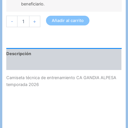
beneficiario.
[ENTRENAMIENTO]
Añadir al carrito
-
+
-
CAMISETA
NIÑO
cantidad
Descripción
Información adicional
Camiseta técnica de entrenamiento CA GANDIA ALPESA
temporada 2026