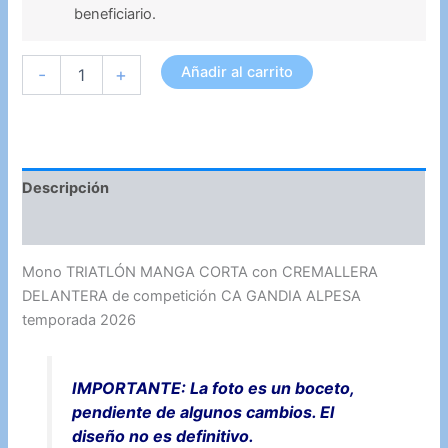
beneficiario.
[COMPETICIÓN]
Añadir al carrito
-
+
-
[TRIATLÓN]
-
CUOTA
EXTRA
-
Descripción
MONO
TRIATLÓN
Información adicional
HOMBRE
cantidad
Mono TRIATLÓN MANGA CORTA con CREMALLERA
DELANTERA de competición CA GANDIA ALPESA
temporada 2026
IMPORTANTE: La foto es un boceto,
pendiente de algunos cambios. El
diseño no es definitivo.