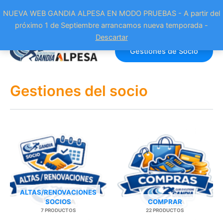
NUEVA WEB GANDIA ALPESA EN MODO PRUEBAS - A partir del
próximo 1 de Septiembre arrancamos nueva temporada -
Ir
Descartar
al
Gestiones de Socio
contenido
Gestiones del socio
ALTAS/RENOVACIONES
SOCIOS
COMPRAR
7 PRODUCTOS
22 PRODUCTOS