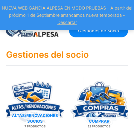
NUEVA WEB GANDIA ALPESA EN MODO PRUEBAS - A partir del
próximo 1 de Septiembre arrancamos nueva temporada -
Ir
Descartar
al
Gestiones de Socio
contenido
Gestiones del socio
ALTAS/RENOVACIONES
SOCIOS
COMPRAR
7 PRODUCTOS
22 PRODUCTOS