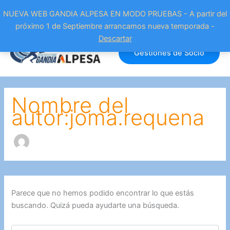
NUEVA WEB GANDIA ALPESA EN MODO PRUEBAS - A partir del
próximo 1 de Septiembre arrancamos nueva temporada -
Ir
Descartar
al
Gestiones de Socio
contenido
Nombre del
autor:joma.requena
Parece que no hemos podido encontrar lo que estás
buscando. Quizá pueda ayudarte una búsqueda.
Buscar